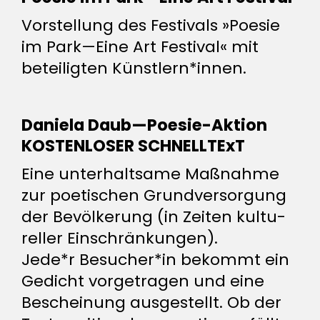
Vor­stel­lung des Fes­ti­vals »Poesie
im Park—Eine Art Fes­tival« mit
betei­ligten Künstlern*innen.
Daniela Daub—Poesie-Aktion
KOS­TEN­LOSER SCHNELLTExT
Eine unter­halt­same Maß­nahme
zur poe­ti­schen Grund­ver­sor­gung
der Bevöl­ke­rung (in Zeiten kul­tu­
reller Einschränkungen).
Jede*r Besucher*in bekommt ein
Gedicht vor­ge­tragen und eine
Beschei­nung aus­ge­stellt. Ob der