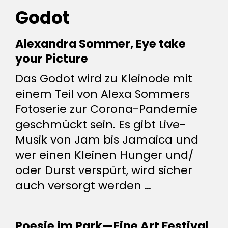
Godot
Alex­andra Sommer, Eye take
your Picture
Das Godot wird zu Kleinode mit
einem Teil von Alexa Som­mers
Foto­serie zur Corona-Pan­demie
geschmückt sein. Es gibt Live-
Musik von Jam bis Jamaica und
wer einen Kleinen Hunger und/​
oder Durst ver­spürt, wird sicher
auch ver­sorgt werden …
Poesie im Park—Eine Art Festival