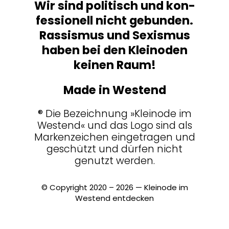
Wir sind poli­tisch und kon­
fes­sio­nell nicht gebunden.
Ras­sismus und Sexismus
haben bei den Klein­oden
keinen Raum!
Made in Westend
® Die Bezeich­nung »Kleinode im
Westend« und das Logo sind als
Mar­ken­zei­chen ein­ge­tragen und
geschützt und dürfen nicht
genutzt werden.
© Copy­right 2020 – 2026 — Kleinode im
Westend entdecken