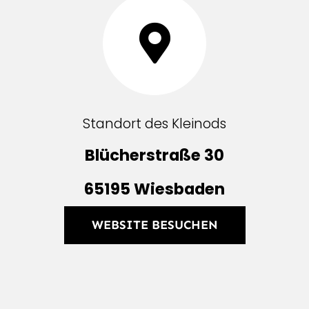
Standort des Kleinods
Blü­cher­straße 30
65195 Wies­baden
WEB­SITE BESUCHEN