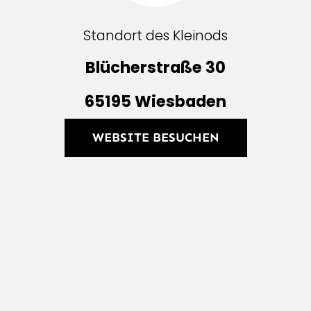
Standort des Kleinods
Blü­cher­straße 30
65195 Wies­baden
WEB­SITE BESUCHEN