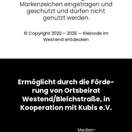
Mar­ken­zei­chen ein­ge­tragen und
geschützt und dürfen nicht
genutzt werden.
© Copy­right 2020 – 2026 — Kleinode im
Westend entdecken
Ermög­licht durch die För­de­
rung von Orts­beirat
Westend/​Bleichstraße, in
Koope­ra­tion mit Kubis e.V.
Medi­en­