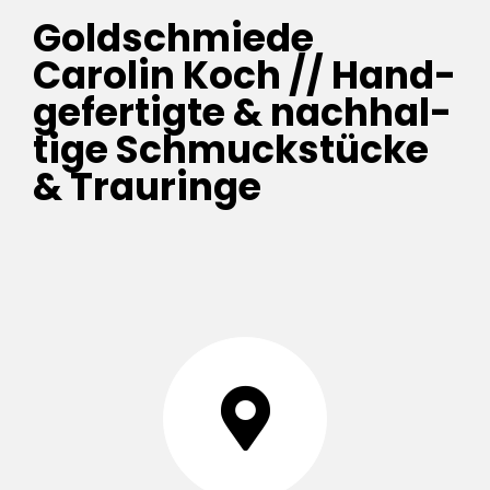
Gold­schmiede
Carolin Koch // Hand­
ge­fer­tigte & nach­hal­
tige Schmuckstücke
& Trauringe